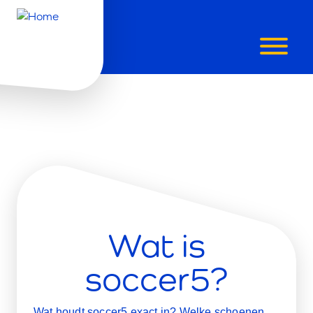
SOCCER5
Wat is
soccer5?
Wat houdt soccer5 exact in? Welke schoenen