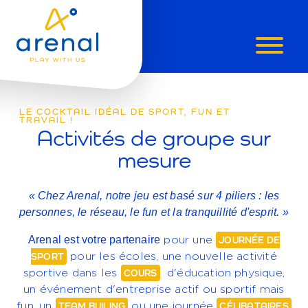
ÉCOLES
ET
LE COCKTAIL IDÉAL DE SPORT, FUN ET
TRAVAIL !
Activités de groupe sur
ENTREPRIS
mesure
« Chez Arenal, notre jeu est basé sur 4 piliers : les
personnes, le réseau, le fun et la tranquillité d'esprit. »
Arenal est votre partenaire
pour une
JOURNÉE DE
SPORT
pour les écoles, une nouvelle activité
sportive dans les
COURS
d'éducation physique,
un événement d'entreprise actif ou sportif mais
fun, un
TEAM BUILING
ou une journée
CÉLIBATAIRES