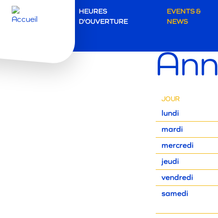
Secundai
HEURES
EVENTS &
D'OUVERTURE
NEWS
navigatie
ARENAL MALIN
Ann
Mechelen
JOUR
lundi
mardi
mercredi
jeudi
vendredi
samedi