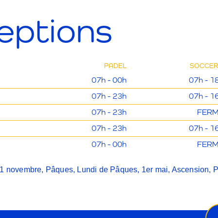
eptions
PADEL
SOCCER
07h - 00h
07h - 1
07h - 23h
07h - 1
07h - 23h
FER
07h - 23h
07h - 1
07h - 00h
FER
1 novembre, Pâques, Lundi de Pâques, 1er mai, Ascension, Pe
Ne
ema