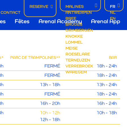
RESERVE
MALINES
FR
ES
CONTACT
ANTWERPEN
NL
tie
BREE
EN
es
Fêtes
Arenal Academy
Arenal App
BRUGES
GRIMBERGEN
ERTURE
KNOKKE
LOMMEL
MEISE
ROESELARE
5
*
PARC DE TRAMPOLINES
**
BAR
TERNEUZEN
3h
FERMÉ
18h - 24h
VERREBROEK
WAREGEM
3h
FERMÉ
18h - 24h
3h
13h - 18h
13h - 24h
3h
FERMÉ
18h - 24h
3h
16h - 20h
16h - 24h
8h
10h - 12h
10h - 18h
12h - 18h