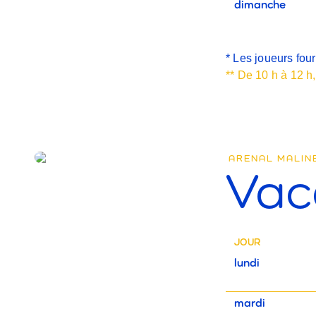
dimanche
*
Les joueurs four
** De 10 h à 12 h,
ARENAL MALIN
Vac
JOUR
lundi
mardi