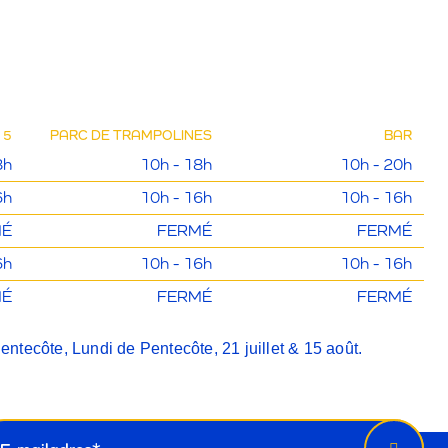
 5
PARC DE TRAMPOLINES
BAR
8h
10h - 18h
10h - 20h
6h
10h - 16h
10h - 16h
MÉ
FERMÉ
FERMÉ
6h
10h - 16h
10h - 16h
MÉ
FERMÉ
FERMÉ
ntecôte, Lundi de Pentecôte, 21 juillet & 15 août.
wsletter
il