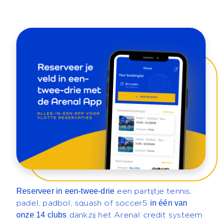
Reserveer in een-twee-drie
een partijtje tennis,
in één van
padel, padbol, squash of soccer5
onze 14 clubs
dankzij het Arenal credit systeem