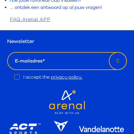
hoe jouw favoriete club instellen?
... ontdek een antwoord op al jouw vragen!
FAQ Arenal APP
Newsletter
email
Opt
I accept the
privacy policy.
In