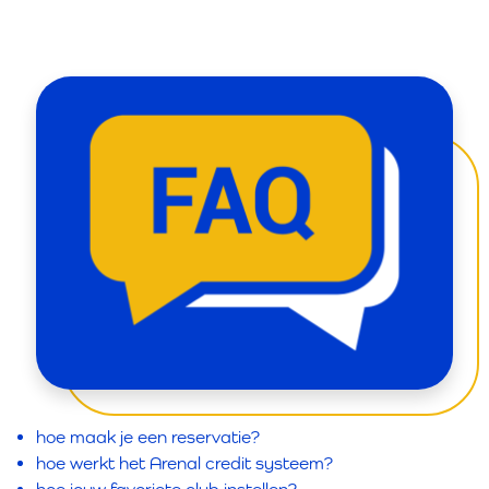
hoe maak je een reservatie?
hoe werkt het Arenal credit systeem?